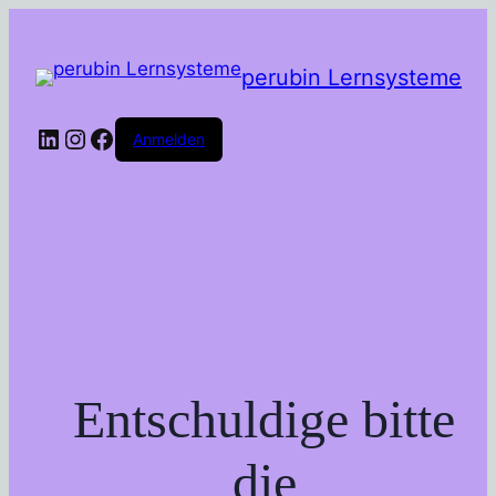
perubin Lernsysteme
LinkedIn
Instagram
Facebook
Anmelden
Entschuldige bitte
die