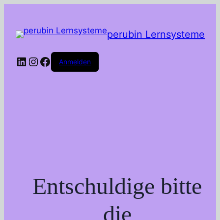
perubin Lernsysteme
LinkedIn
Instagram
Facebook
Anmelden
Entschuldige bitte
die